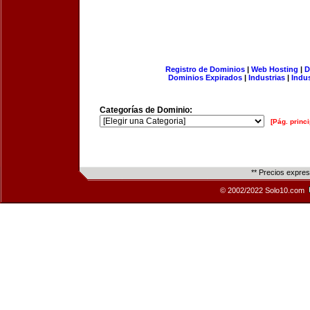
Registro de Dominios
|
Web Hosting
|
D
Dominios Expirados
|
Industrias
|
Indu
Categorías de Dominio:
[Pág. princi
** Precios expre
© 2002/2022 Solo10.com