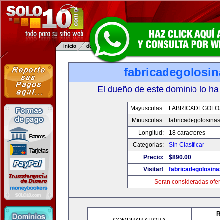
fabricadegolosi
El dueño de este dominio lo ha
Mayusculas:
FABRICADEGOLO
Minusculas:
fabricadegolosina
Longitud:
18 caracteres
Categorias:
Sin Clasificar
Precio:
$890.00
Visitar!
fabricadegolosin
Serán consideradas ofer
R