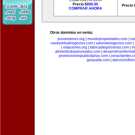
COMPRAR AHORA
Precio $
890.00
Precio 
COMPRAR AHORA
Otros dominios en venta:
proveedores.org
|
mundopropiedades.com
|
ru
ruedavirtualnegocios.com
|
salondenegocios.com
|
|
votaciones.org
|
fabricadegolosinas.com
|
m
alimentosbalanceados.com
|
desarrollosinforma
promocionespublicitarias.com
|
zonaclientes.
guiasalta.com
|
ejerciciosfisi