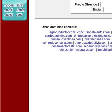
Precio Ofrecido $
Otros dominios en venta:
agroproductor.com
|
concursodetalentos.com
cordobapymes.com
|
empresasyprofesionales.c
comerciosenlinea.com
|
invertirenlinea.com
|
centrodeconsulta.com
|
empresasdebolivia.com
|
e
desarrolloforestal.com
|
redempresarios.com
hotelesinternacionales.com
|
inmobiliar