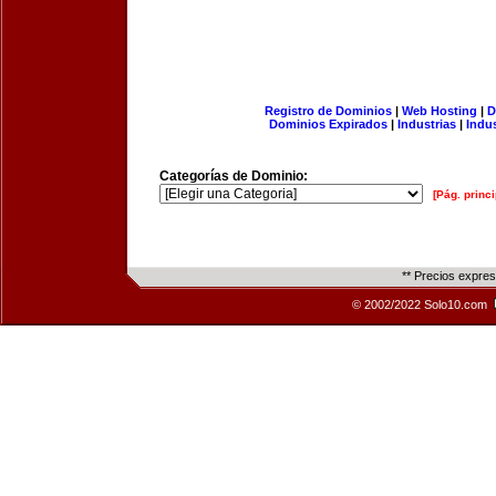
Registro de Dominios
|
Web Hosting
|
D
Dominios Expirados
|
Industrias
|
Indu
Categorías de Dominio:
[Pág. princi
** Precios expre
© 2002/2022 Solo10.com