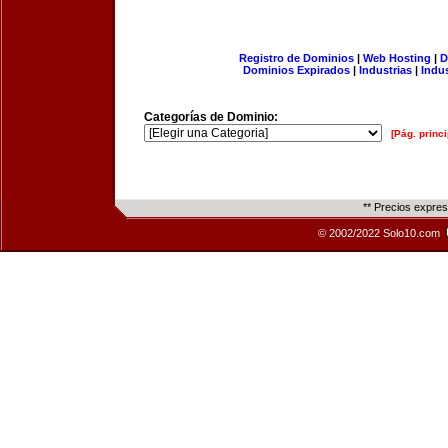
Registro de Dominios
|
Web Hosting
|
D
Dominios Expirados
|
Industrias
|
Indu
Categorías de Dominio:
[Pág. princi
** Precios expre
© 2002/2022 Solo10.com