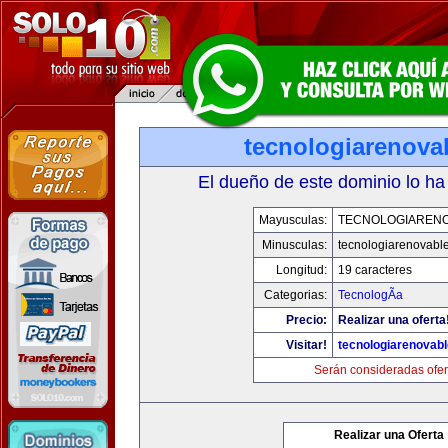
tecnologiarenova
El dueño de este dominio lo ha
Mayusculas:
TECNOLOGIAREN
Minusculas:
tecnologiarenovabl
Longitud:
19 caracteres
Categorias:
TecnologÃ­a
Precio:
Realizar una oferta
Visitar!
tecnologiarenovab
Serán consideradas ofer
Realizar una Oferta