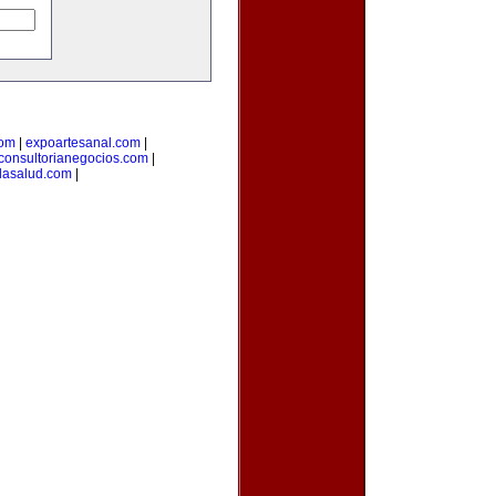
com
|
expoartesanal.com
|
consultorianegocios.com
|
lasalud.com
|