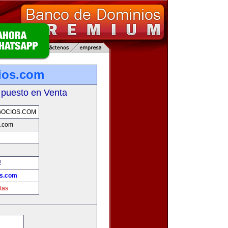
ios.com
 puesto en Venta
GOCIOS.COM
s.com
!
os.com
tas