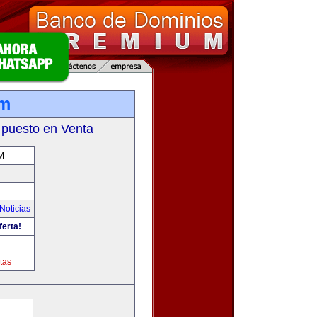
om
 puesto en Venta
M
Noticias
ferta!
tas