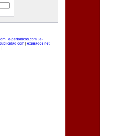
.com
|
e-periodicos.com
|
e-
publicidad.com
|
expirados.net
|