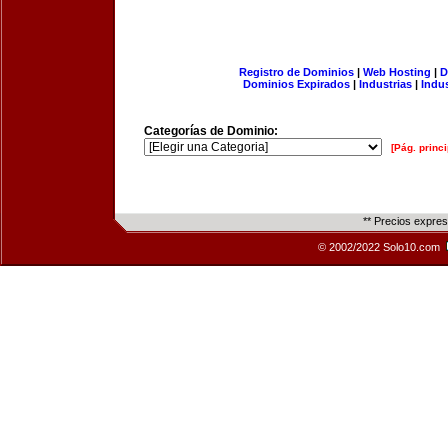
Registro de Dominios
|
Web Hosting
|
D
Dominios Expirados
|
Industrias
|
Indu
Categorías de Dominio:
[Pág. princi
** Precios expre
© 2002/2022 Solo10.com