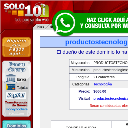
productostecnolog
El dueño de este dominio lo ha
Mayusculas:
PRODUCTOSTECNO
Minusculas:
productostecnologico
Longitud:
21 caracteres
Categorias:
TecnologÃ­a
Precio:
$600.00
Visitar!
productostecnologic
Serán consideradas ofer
R