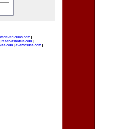
stadevehiculos.com
|
|
reservashoteis.com
|
ales.com
|
eventosusa.com
|