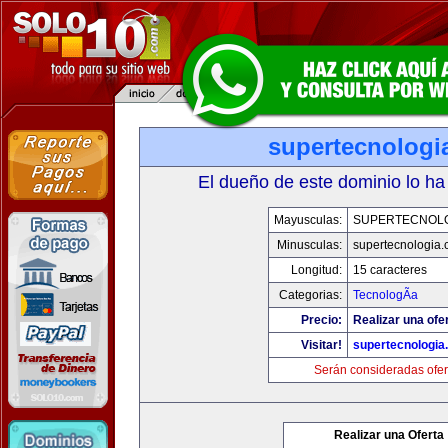
supertecnologi
El dueño de este dominio lo ha
Mayusculas:
SUPERTECNOL
Minusculas:
supertecnologia
Longitud:
15 caracteres
Categorias:
TecnologÃ­a
Precio:
Realizar una ofe
Visitar!
supertecnologia
Serán consideradas ofer
Realizar una Oferta