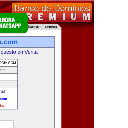
a.com
 puesto en Venta
OGIA.COM
.com
rta!
.com
tas