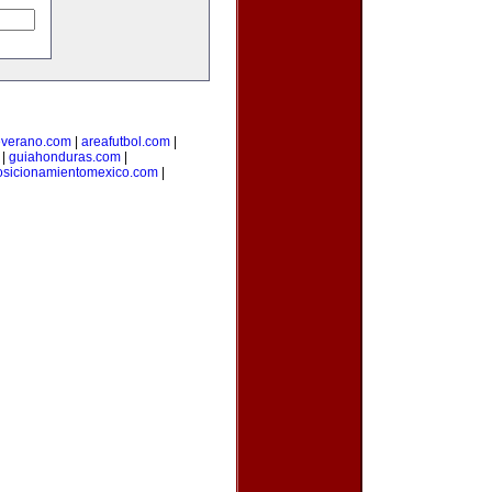
everano.com
|
areafutbol.com
|
|
guiahonduras.com
|
osicionamientomexico.com
|