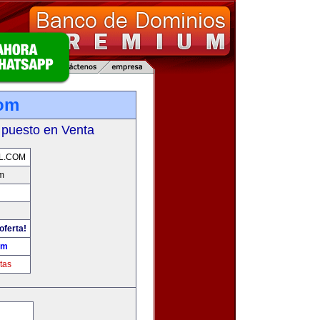
com
 puesto en Venta
L.COM
m
oferta!
om
tas