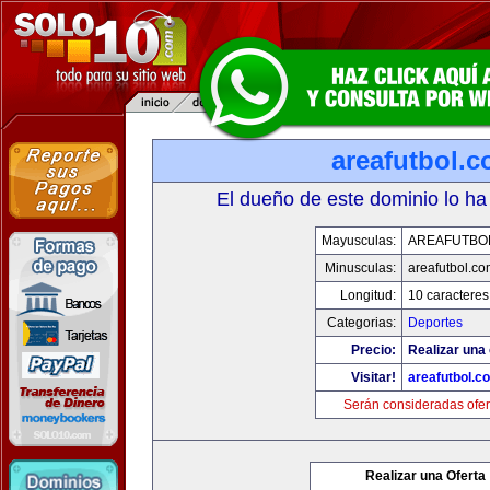
areafutbol.
El dueño de este dominio lo ha
Mayusculas:
AREAFUTBO
Minusculas:
areafutbol.co
Longitud:
10 caracteres
Categorias:
Deportes
Precio:
Realizar una 
Visitar!
areafutbol.c
Serán consideradas ofer
Realizar una Oferta