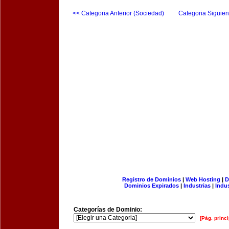
<< Categoria Anterior (Sociedad)
Categoria Siguien
Registro de Dominios
|
Web Hosting
|
D
Dominios Expirados
|
Industrias
|
Indu
Categorías de Dominio:
[Pág. princi