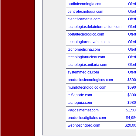
audiotecnologia.com
Ofer
centrotecnologia.com
Ofer
cientificamente.com
Ofer
tecnologiasdelainformacion.com
Ofer
portaltecnologico.com
Ofer
tecnologiarenovable.com
Ofer
tecnomedicina.com
Ofer
tecnologianuclear.com
Ofer
tecnologiasanitaria.com
Ofer
systemmedics.com
Ofer
productostecnologicos.com
$600
mundotecnologico.com
$690
e-Soporte.com
$800
tecnoguia.com
$980
PagosInternet.com
$1,50
productosdigitales.com
$4,95
webhostingpro.com
$20,0