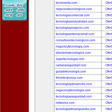
tecnoventa.com
Ofer
negociostecnologicos.com
Ofer
tecnologiacomercial.com
Ofer
tecnologiasindustriales.com
Ofer
tecnologiaynegocio.com
Ofer
tecnologiainternacional.com
Ofer
consultorestecnologicos.com
Ofer
negocioytecnologia.com
Ofer
directoriotecnologico.com
Ofer
supertecnologia.com
Ofer
camaraseguridad.com
Ofer
guiadetecnologia.com
Ofer
foroelectronica.com
Ofer
tecnologiaydesarrollo.com
Ofer
negociosytecnologia.com
Ofer
tecnologiayseguridad.com
Ofer
networxs.com
Ofer
tecnologiadevanguardia.com
Ofer